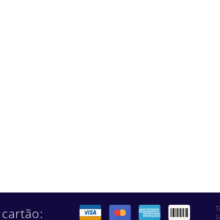
T
 cartão:
s