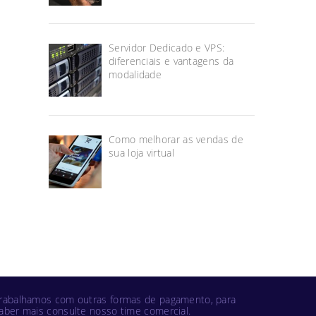
Servidor Dedicado e VPS:
diferenciais e vantagens da
modalidade
Como melhorar as vendas de
sua loja virtual
rabalhamos com outras formas de pagamento, para
aber mais consulte nosso time comercial.