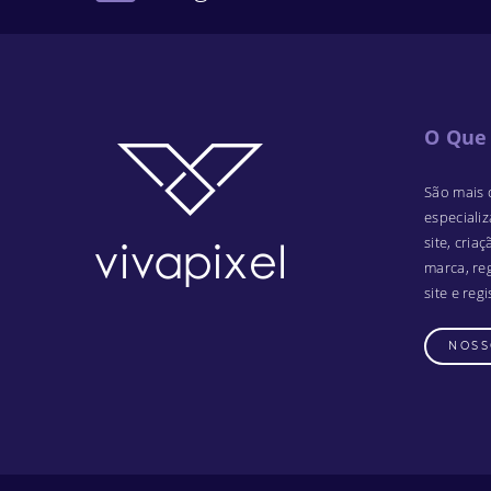
O Que
São mais 
especiali
site, criaç
marca, re
site e reg
NOSS