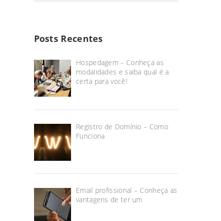
Posts Recentes
Hospedagem – Conheça as
modalidades e saiba qual é a
certa para você!
Registro de Domínio – Como
Funciona
Email profissional – Conheça as
vantagens de ter um