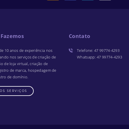
 Fazemos
Contato
de 10 anos de experiência nos
Telefone
:
47 99774-4293
zando nos serviços de criação de
Whatsapp
:
47 99774-4293
ão de loja virtual, criação de
gistro de marca, hospedagem de
istro de domínio.
OS SERVIÇOS