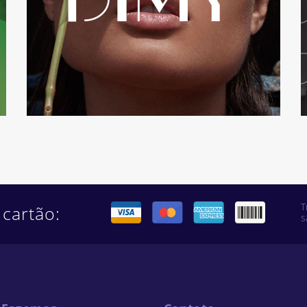
T
 cartão:
s