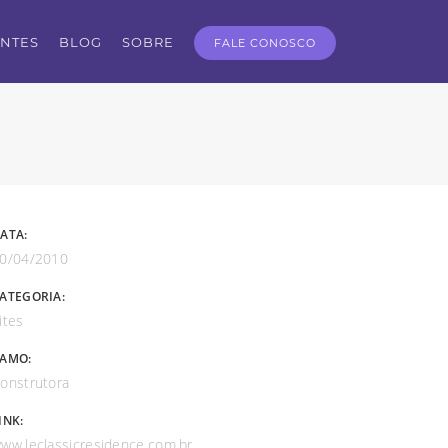
ENTES
BLOG
SOBRE
FALE CONOSCO
ATA:
0/04/2010
ATEGORIA:
ites
AMO:
onstrutora
INK:
ww.leclassicresidence.com.br