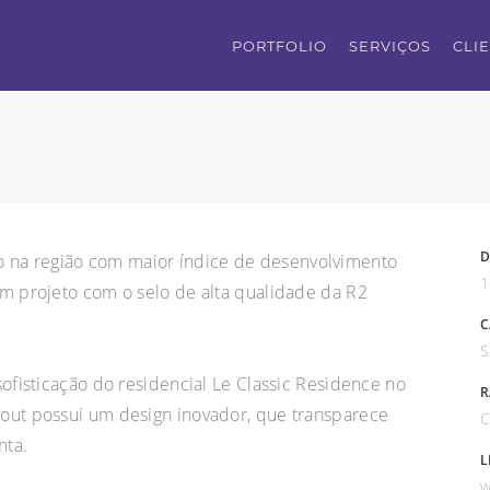
PORTFOLIO
SERVIÇOS
CLI
D
 na região com maior índice de desenvolvimento
1
um projeto com o selo de alta qualidade da R2
C
S
sofisticação do residencial Le Classic Residence no
R
yout possui um design inovador, que transparece
C
nta.
L
w