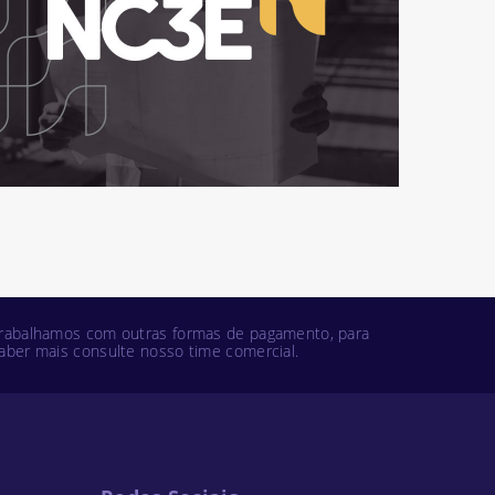
rabalhamos com outras formas de pagamento, para
aber mais consulte nosso time comercial.