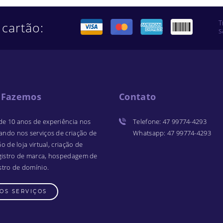
T
 cartão:
s
 Fazemos
Contato
de 10 anos de experiência nos
Telefone
:
47 99774-4293
zando nos serviços de criação de
Whatsapp
:
47 99774-4293
ão de loja virtual, criação de
gistro de marca, hospedagem de
istro de domínio.
OS SERVIÇOS