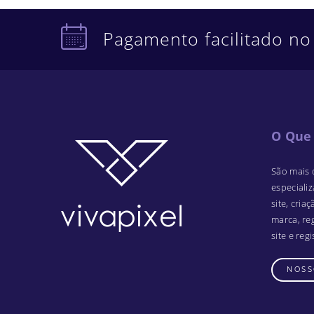
Pagamento facilitado no
O Que
São mais 
especiali
site, criaç
marca, re
site e reg
NOSS